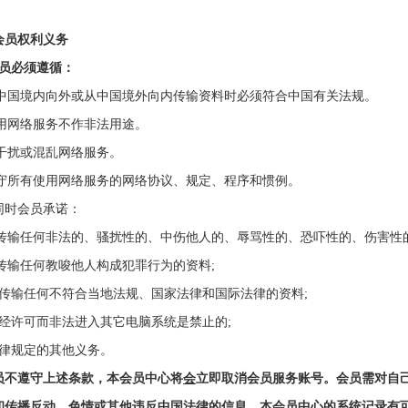
会员权利义务
会员必须遵循：
)从中国境内向外或从中国境外向内传输资料时必须符合中国有关法规。
)使用网络服务不作非法用途。
不干扰或混乱网络服务。
)遵守所有使用网络服务的网络协议、规定、程序和惯例。
会员承诺：
传输任何非法的
、骚扰性的、中伤他人的、辱骂性的、恐吓性的、伤害性
传输任何教唆他人构成犯罪行为的资料
;
传输任何不符合当地法规、
国家法律和国际法律的资料
;
 未经许可而非法进入其它电脑系统是禁止的;
 法律规定的其他义务。
员
不
遵守
上述
条款
，本
会员中心
将
会
立即取消会员服务
账号
。会员需对自
和传播反动、色情或其他违反中国法律的信息，本
会员中心
的系统记录有