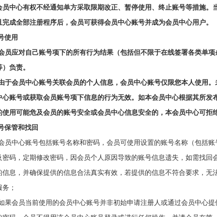
会员中心有权不经通知单方采取限期改正、暂停使用、终止账号等措施。
且完成全部注册程序后，
会员
可获得会员中心账号并成为会员中心用户。
号使用
会员
应对
自己
账号
项下的所有行为结果（包括但不限于在线签署各类单项
等）负责。
由于
会员中心
账号
关联
会员
的个人信息，
会员中心
账号
仅限您本人使用。
中心
账号
或获取
会员
账号
项下信息的行为无效。如
本
会员中心
根据其所
发
的使用可能危及
会员
的
账号
安全或会员中心信息安全的，
本
会员中心可拒
号保管和找回
1 会员中心账号包括账号名称和密码，
会员
可使用设置的账号名称（包括账
及密码，定期修改密码，因
会员
个人原因导致的账号信息遗失，如需找回
的信息，并确保提供的信息合法真实有效，若提供的信息不符合要求，无
服务；
 如果
会员
当前使用的会员中心账号并非
初始申请注册
人
或通过会员中心提