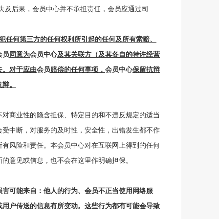
失及后果，会员中心并不承担责任，
会员
应通过司
犯任何第三方的任何权利所引起的任何及所有索赔、
会员
同意为
会员中心
及其关联方（及其各自的特许经营
失。对于应由
会员
赔偿的任何事项，
会员中心
保留抗辩
抗辩。
不对商业性的隐含担保、特定目的和不违反规定的适当
会受中断，对服务的及时性，安全性，出错发生都不作
所有风险和责任。本
会员中心
对在互联网上得到的任何
面的意见或信息，也不会在这里作明确担保。
损害可能来自：他人的行为、会员不正当使用网络服
或用户传送的信息有所变动。这些行为都有可能会导致