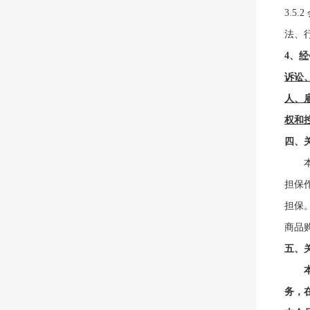
3.
5.
法、
4
、
经
诉讼
人、
权和
四、
担保
担保
商品
五、
务，