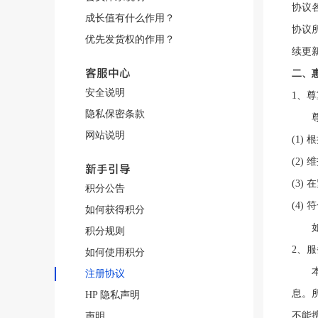
协议
成长值有什么作用？
协议
优先发货权的作用？
续更
客服中心
二
、
安全说明
1、
隐私保密条款
尊重
网站说明
(1
(2)
维
新手引导
(3
积分公告
(4)
如何获得积分
如果
积分规则
2、
如何使用积分
注册协议
息。
HP 隐私声明
不能
声明