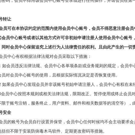
的密码，
会员
不得用该会员中心账号登录或进行任何操作，并请
会员
在第
。
号转让
会员
可在本协议约定的范围内使用会员中心账号，
会员
不得恶意注册会员
卖会员中心账号或者以其他方式许可非初始申请注册人使用会员中心账号
，同时会员中心保留追究上述行为人法律责任的权利。且由此产生的一切
2 会员中心有权根据法律法规对
会员
采取以下措施：
.1 如
会员
违反法律法规、会员中心各单项条款或业务规则的规定，会员中
会员
对会员中心账号的使用，且根据实际情况决定是否恢复使用。
2.2 如果会员中心发现
会员
并非该账号初始申请注册人，会员中心有权在未
2.3会员中心按照本规则或相关法律法规，限期改正、暂停使用或终止
会员
不限于账号注销，服务终止，用户资料、邮件和相关数据等的清空等），
号安全
会员
的账号为
会员
自行设置并
保管，会员中心任何时候均不会主动要求
会
包括但不限于安装防病毒木马软件、定期更改密码等措施。