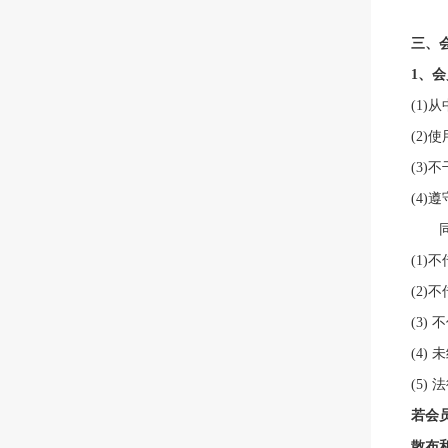
三
、
1、
(1
(2
(3)
(4
同时
(
1)
不
(
2)
不
(3)
不
(4)
(5)
若会
散布