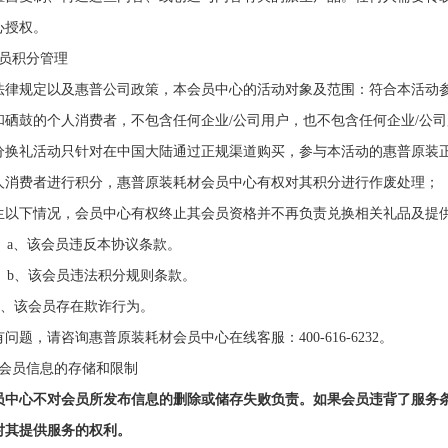
心
授权。
会员积分管理
法律规定以及惠普公司政策，
本会员中心的
活动对象及范围：符合本活动
和硒鼓的个人消费者，不包含任何企业
/公司用户，也不包含任何企业/公
分换礼活动只针对在中国大陆通过正规渠道购买，参与本活动的惠普原装
人消费者进行积分，惠普原装耗材会员中心
有权
对其积分进行
作废
处理；
生以下情况，
会员中心有权终止其会员资格并不再负责兑换相关礼品及提
该会员违反本
协议
条款。
、
该会员违法积分规则条款
。
C、
该会员存在
欺诈行为。
问题，请咨询惠普原装耗材会员中心在线客服：400-616-6232。
对会员信息的存储和限制
员中心
不对会员所发布信息的删除或储存失败负责
。
如果会员违背了服务
对其提供服务的权利。