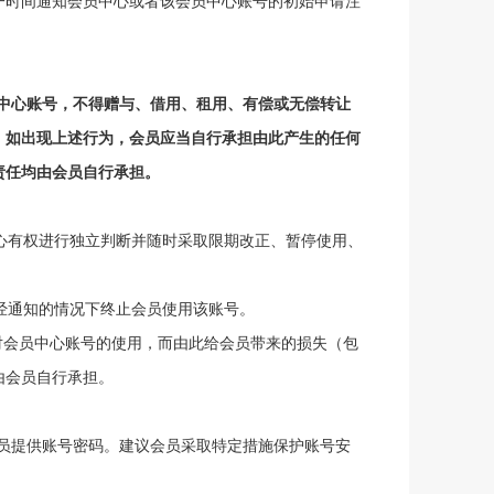
一时间通知会员中心或者该会员中心账号的初始申请注
中心账号，不得赠与、借用、租用、有偿或无偿转让
，
如出现上述行为
，
会员
应当自行承担由此产生的任何
责任均由
会员自行
承担。
心有权进行独立判断并随时采取限期改正、暂停使用、
经通知的情况下终止
会员
使用该账号。
对会员中心账号的使用，而由此给
会员
带来的损失（包
由
会员
自行承担。
员
提供
账号密码。建议
会员
采取特定措施保护
账号安