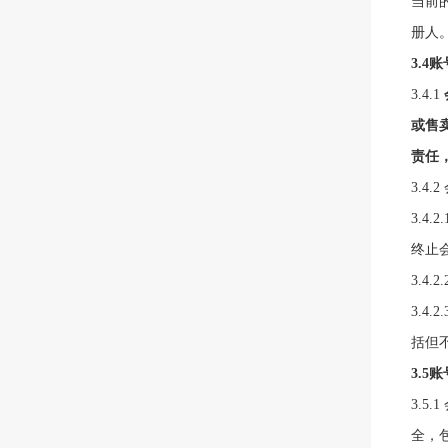
当前
册人
3.
4
账
3.
4.1
或售
责任
3.
4.
3.
4.2
终止
3.
4.
3.
4.
括但
3.
5
账
3.
5.1
全，