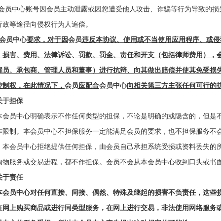
2 会员中心账号因
会员
主动泄露或因您遭受他人攻击、诈骗等行为导致的损
行政等途径向侵权行为人追偿。
会员中心
要求，对于因
会员
违反本协议、使用或不当使用应用程序、或侵
、损害、费用、法律诉讼、罚款、罚金、责任和开支（包括律师费用），
雇员、承包商、管理人员和董事）进行抗辩、向其做出赔偿并使其免受损
控制权，在此情况下，
会员
应配合
会员中心
向相关第三方主张任何可行的
关于担保
本
会员中心
明确表示不作任何类型的担保，不论是明确的或隐含的，但是
作限制。本
会员中心
不担保服务一定能满足会员的要求，也不担保服务不
。本
会员中心
拒绝提供任何担保，由会员自己承担系统受损或资料丢失的
购物服务或交易进程，都不作担保。会员不会从本
会员中心
收到口头或书
关于责任
本
会员中心
对任何直接、间接、偶然、特殊及继起的损害不负责任，这些
在网上购买商品或进行同类型服务，在网上进行交易，非法使用网络服务