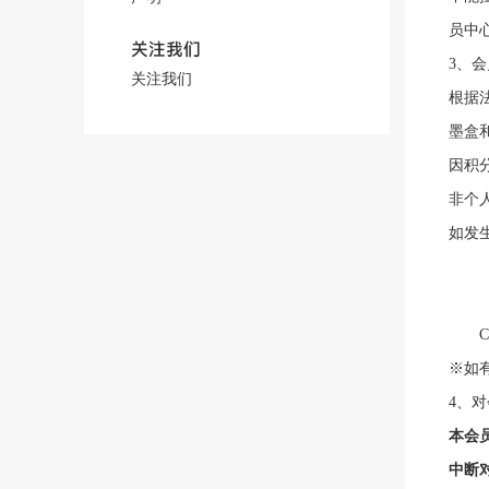
员中
关注我们
3、
关注我们
根据
墨盒
因积
非个
如发
a、
b
※如有
4、
本会
中断