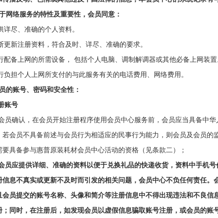
基于网络服务的特性及重要性，会员同意：
)提供详尽、准确的个人资料。
)不断更新注册资料，符合及时、详尽、准确的要求。
)自行配备上网的所需设备， 包括个人电脑、调制解调器或其他必备上网装置
自行负担个人上网所支付的与此服务有关的电话费用
、
网络费用。
会员的
账号
、密码和安全性
：
册账号
会员
确认，在
会员
开始注册程序使用会员中心服务前，
会员
应当具备中华
。若
会员
不具备前述与
会员
行为相适应的民事行为能力，则
会员
及
会员
的
需要具备参与惠普原装耗材会员中心活动的资格（见条款
二
）；
会员
应提供详细、准确的资料以便于兑换礼品的快递收货，资料中手机号
册信息不真实或更新不及时而引发的相关问题，会员中心不负任何责任。
且
会员
提交的账号名称、头像和简介等注册信息中不得出现违法和不良信
册；同时，在注册后，如发现
会员
以虚假信息骗取账号注册，或
会员
的账