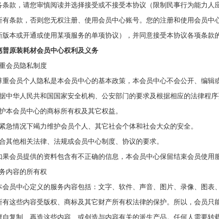
各条款，
请您审慎阅读并选择接受或不接受本协议（限制民事行为能力人
所有条款，否则您无权注册、使用会员中心账号。您的注册和使用会员中
新版本或开通或使用某项服务的单项协议），并同意接受本协议各项条款
惠普原装耗材会员中心
权利及义务
尊重会员隐私制度
会员个人隐私是本
会员中心
的基本政策，本
会员中心
不会公开、编辑
) 根据中华人民共和国国家安全机构、公安部门的要求及根据相应的法律程
护本
会员中心
的商标所有权及其它权益。
) 在紧急情况下竭力维护会员个人、其它社会个体和社会大众的安全。
 符合其他相关
法律、法规
或会员中心制度、协议
的要求。
会员提供的资料包含有不正确的信息，本
会员
中心
保留结束会员使用
服务内容的所有权
本
会员中心
定义的服务内容包括：文字、软件、声音、图片、
录像
、图表
所有这些内容受版权、商标及其它财产所有权法律的保护。所以，会员只
擅自复制、再造这些内容、或创造与内容有关的派生产品。任何人需要转