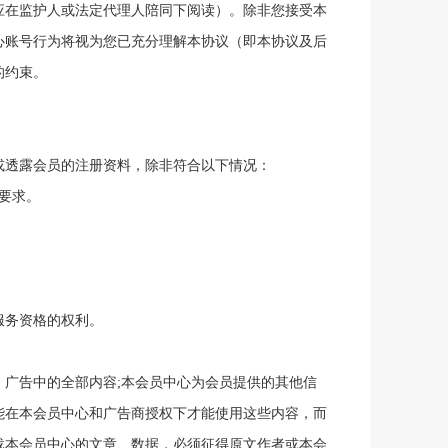
应在监护人或法定代理人陪同下阅读）。除非您接受本
心账号行为将视为您已充分理解本协议（即本协议及后
的约束。
或透露会员的注册资料，除非符合以下情况：
序要求。
服务资格的权利。
、广告中的全部内容
;本
会员中心
为会员提供的其他信
能在本
会员中心
和广告商授权下才能使用这些内容，而
载本
会员中心
的文章、数据，必须征得原文作者或本
会