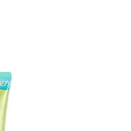
搓澡巾
750积分
可移动三层柜
8500积分
一次性雨衣
500积分
蜜丝婷防晒霜
3300积分
消毒湿巾