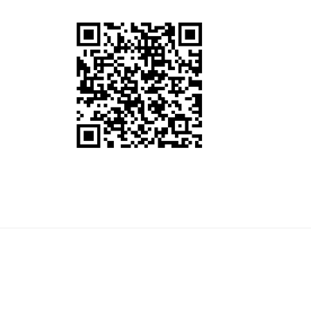
护腰矫姿仪
9950积分
云南白药牙膏
2200积分
荣事达绞肉机
9300积分
洗车拖把
1900积分