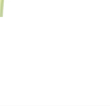
1800积分
净透沐浴露
3700积分
蓝牙耳夹
6000积分
欧贝斯沐浴露
2300积分
防晒喷雾
7600积分